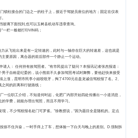
与门锁柱接合的门边之一的柱子上，接近于驾驶员座位的地方；固定在仪表
方。
风挡玻璃下面找到,也可以玉树县机动车违章查询。
”一栏一般都打印VIN码；
动力从飞轮出来是有一定转速的，此时与一轴存在巨大的转速差，这也就是
的主要原因，离合器的前后部件一个静止一个运动。
用申请人： 任何持有效驾照者。”有市民提出了疑问？本报讯记者张杰报道：
个男子自称是纪委的，说小熊前不久参加驾照考试时舞弊，要他赶快来接受
续上涨，昆明市民李小姐咬咬牙，掏了4700元在盘龙诚信驾校报了名。2、
线之间的距离和行驶路线；
厂一位职工介绍，不知道何时起，化肥厂内部开始四处传播出一小道消息，
元的学费，就能办理出驾照，而且不用学习。
发现，不少驾校报名处门可罗雀。”徐教授说，“因为题目全是随机的。定点
按捺不住兴奋，一时手痒上了车，想体验一下白天与晚上的差别。D.强制拆