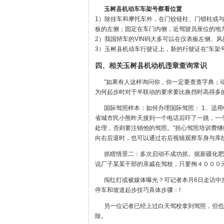
玉树县机动车车架号察看位置
1）除挂车和摩托车外，在门铰链柱、门锁柱或
板的左侧；固定在车门内侧，近驾驶员座位的地
2）我国轿车的VIN码大多可以在仪表板左侧、
3）玉树县机动车行驶证上，新的行驶证在“车架号
四、相关玉树县机动机违章查询常识
”如果有人这样询问你，你一定要查查字典；
为何起步时对于半联动的要求要比换挡时高得多
国际驾照样本：如何办理国际驾照： 1、适
省城市民小熊昨天接到一个电话后吓了一跳，一
处理，否则要注销他的驾照。”担心驾照培训费继
向右后退时，也可以通过右后视镜观察车身与库
抓瞎情景二：多次启动不成功抓。据新疆化肥
说厂子某某干部的亲戚在驾校，只要掏４０００
闯红灯或被媒体曝光？可记者本月6日走访中
停车和坡道起步技巧具体步骤：!
另一位记者已经上过白天驾校拿到驾照，但也
除。