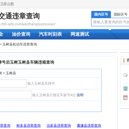
卫星云图
交通违章查询
国内区号
国际区号
sh-arts.com/weizhang/yushuxian/
全
油价查询
汽车时刻表
网速测试
> 玉树县机动车违章查询
牌号后玉树玉树县车辆违规查询
树 > 玉树县
输入玉树县车牌号
输入玉树县行驶证车架号4位
说明
章查询
称多县违章查询
治多县违章查询
囊谦县违章查询