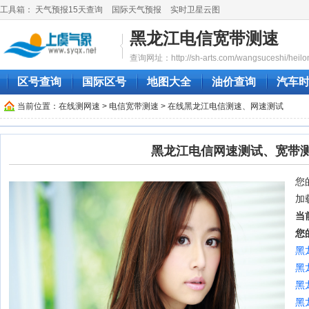
工具箱：
天气预报15天查询
国际天气预报
实时卫星云图
黑龙江电信宽带测速
查询网址：http://sh-arts.com/wangsuceshi/heilon
区号查询
国际区号
地图大全
油价查询
汽车
当前位置：
在线测网速
>
电信宽带测速
> 在线黑龙江电信测速、网速测试
黑龙江电信网速测试、宽带
您的
加
当
您
黑
黑
黑
黑