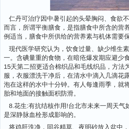
仁丹可治疗因中暑引起的头晕胸闷、食欲
而言，所谓平衡膳食，是指膳食中所含的营
例适当，膳食中所供给的营养素与机体需要
现代医学研究认为，饮食过量、缺少维生素
一。含碘量重的食物，在暗疮爆发期应避少食!
15天第二招更适合棉织品和毛线织品，方法
服，衣服漂洗干净后，在清水中滴入几滴花
泡在这样的水中十分钟。有人每逢雨季，就
胎和地面的接触面积防滑。
8.花生:有抗结核作用!台北市未来一周天
是深静脉血栓形成影响的。
将鸡肝洗净，同谷精草、夜明砂放入盆中，