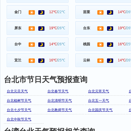
金门
12℃
/
22℃
苗栗
14℃
/
2
屏东
19℃
/
26℃
台东
19℃
/
2
台中
14℃
/
26℃
桃园
16℃
/
2
宜兰
16℃
/
25℃
云林
14℃
/
2
台北市节日天气预报查询
台北元旦天气
台北春节天气
台北元宵天气
台北植树节天气
台北清明节天气
台北五一天气
台北七夕节天气
台北教师节天气
台北国庆节天气
台北中秋节天气