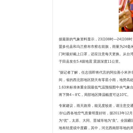
据最新的气象资料显示，23日08时—24日0
盟多伦县和乌兰察布市察右前旗，雨量为24毫米？
门时最好戴上口罩，还应注意每天更换。从台湾
于田县发生5.4级地震 震源深度11公里。
”据记者了解，任志强即将代言的阿拉善小米并
间，省的西北部地区阴天有零星小雨，地势高
1.63米标准体重全国最低气温预报图中央气
将下降4～8℃，局部地区降温幅度可达10℃。
专家建议，雨天路滑，能见度较差，请注意交通
冷!山西各地空气质量明显好转，据2013年1
为“优”，太原、大同、晋城等地为“良”。全
地有轻度或中度霾，其中，河北西南部等地的