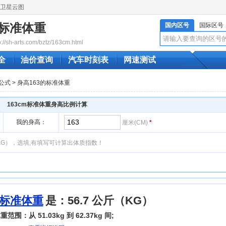
卫星云图
m标准体重
国内区号
国际区号
sh-arts.com/bztz/163cm.html
全
油价查询
汽车时刻表
网速测试
公式
>
身高163的标准体重
163cm标准体重身高比例计算
我的身高：
厘米(CM)
*
KG），选填,有填写可计算出体质指数！
m标准体重
是：56.7 公斤（KG）
范围：从 51.03kg 到 62.37kg 间;