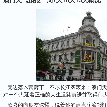
澳门天气预报一周7天10天15天概况
无边落木萧萧下，不尽长江滚滚来；澳门
对一个人延着正确的人生道路前进并取得伟
欣喜的向朋友炫耀，说着你的点点滴滴?澳门